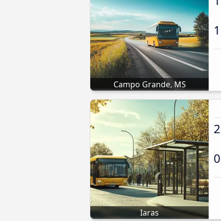
1
1
Campo Grande, MS
2
0
Iaras