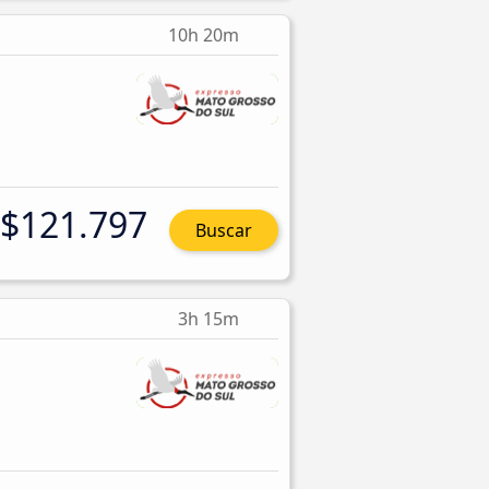
10h 20m
$121.797
Buscar
3h 15m