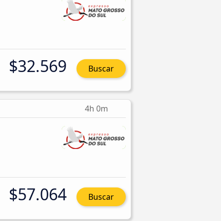
$32.569
Buscar
4h 0m
$57.064
Buscar