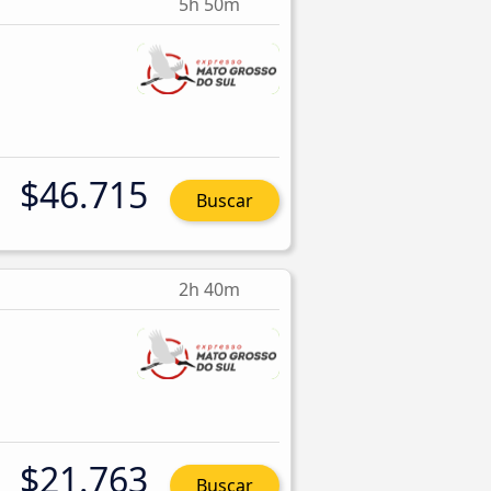
5h 50m
$46.715
Buscar
2h 40m
$21.763
Buscar