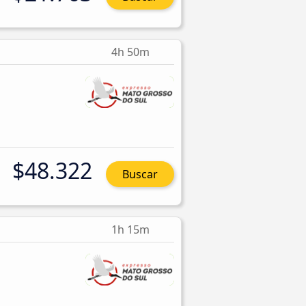
4h 50m
$48.322
Buscar
1h 15m