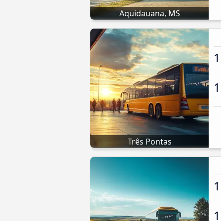
Aquidauana, MS
1
1
Três Pontas
1
1