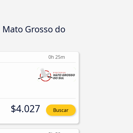
o Mato Grosso do
0h 25m
$4.027
Buscar