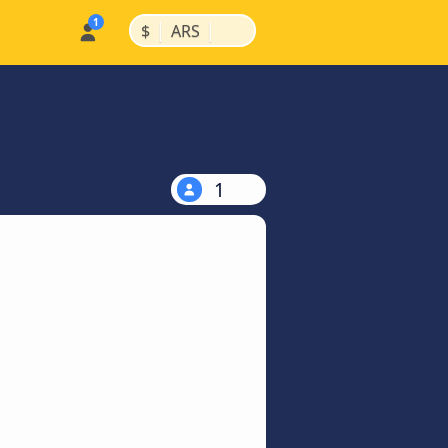
|
|
$
ARS
1