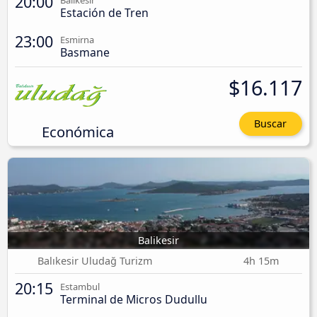
20:00
Balikesir
Estación de Tren
23:00
Esmirna
Basmane
$16.117
Buscar
Económica
Balikesir
Balıkesir Uludağ Turizm
4h 15m
20:15
Estambul
Terminal de Micros Dudullu