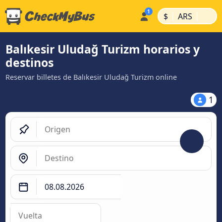
|
|
$
ARS
Balıkesir Uludağ Turizm horarios y
destinos
Reservar billetes de Balıkesir Uludağ Turizm online
1