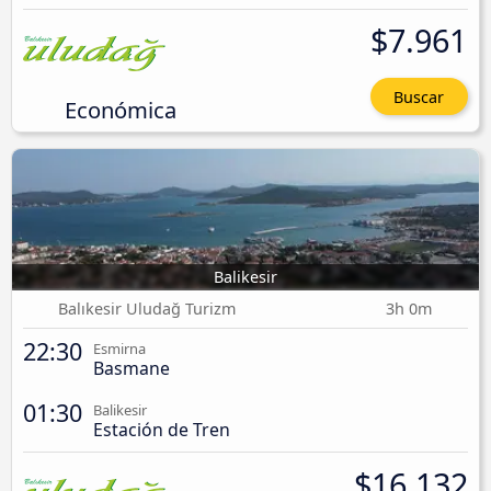
$7.961
Buscar
Económica
Balikesir
Balıkesir Uludağ Turizm
3h 0m
22:30
Esmirna
Basmane
01:30
Balikesir
Estación de Tren
$16.132