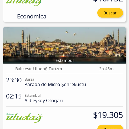
Buscar
Económica
Estambul
Balıkesir Uludağ Turizm
2h 45m
23:30
Bursa
Parada de Micro Şehreküstü
02:15
Estambul
Alibeyköy Otogarı
$19.305