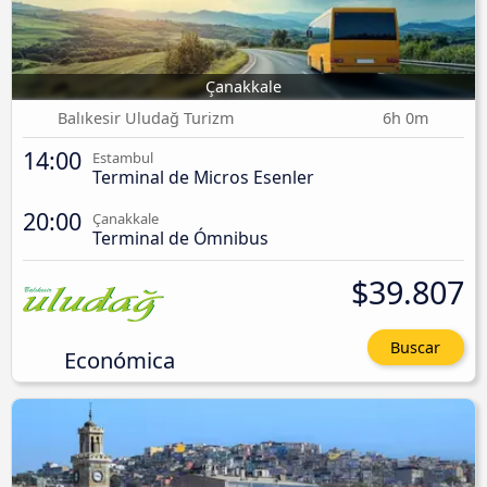
Çanakkale
Balıkesir Uludağ Turizm
6h 0m
14:00
Estambul
Terminal de Micros Esenler
20:00
Çanakkale
Terminal de Ómnibus
$39.807
Buscar
Económica