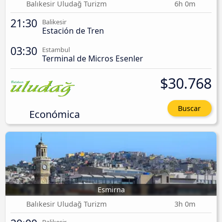
Balıkesir Uludağ Turizm
6h 0m
21:30
Balikesir
Estación de Tren
03:30
Estambul
Terminal de Micros Esenler
$30.768
Buscar
Económica
Esmirna
Balıkesir Uludağ Turizm
3h 0m