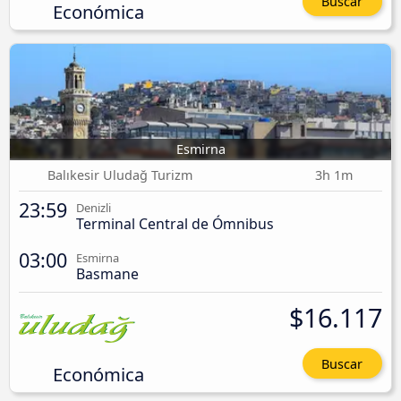
Buscar
Económica
Esmirna
Balıkesir Uludağ Turizm
3h 1m
23:59
Denizli
Terminal Central de Ómnibus
03:00
Esmirna
Basmane
$16.117
Buscar
Económica