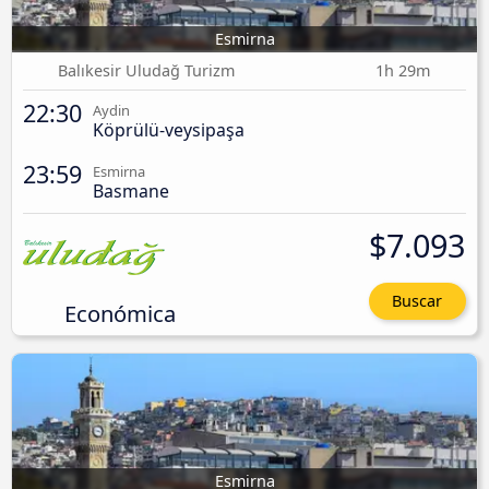
Esmirna
Balıkesir Uludağ Turizm
1h 29m
22:30
Aydin
Köprülü-veysipaşa
23:59
Esmirna
Basmane
$7.093
Buscar
Económica
Esmirna