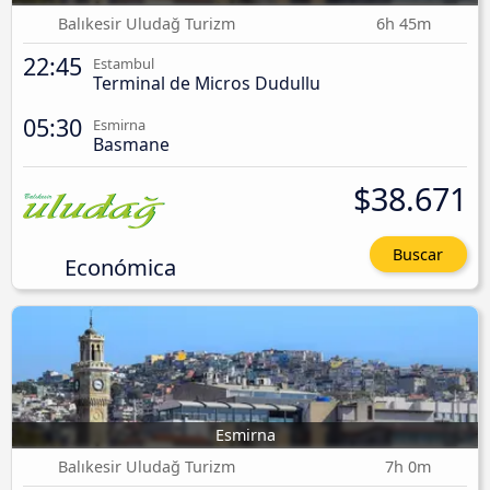
Balıkesir Uludağ Turizm
6h 45m
22:45
Estambul
Terminal de Micros Dudullu
05:30
Esmirna
Basmane
$38.671
Buscar
Económica
Esmirna
Balıkesir Uludağ Turizm
7h 0m