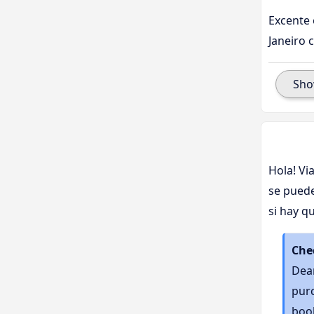
Excente 
Janeiro 
Sh
Hola! Vi
se puede
si hay q
Che
Dear
purc
book