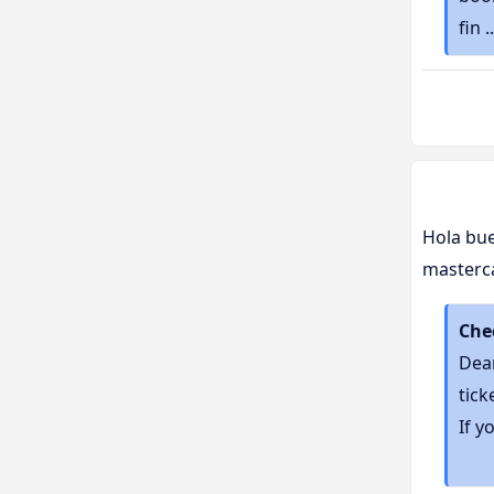
fin .
Hola bue
masterc
Che
Dear
tick
If y