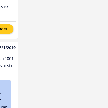
io de
nder
22/1/2019
cao 1001
, o si o
n
t
u can