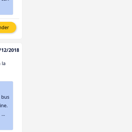
nder
/12/2018
 la
 bus
ine.
...