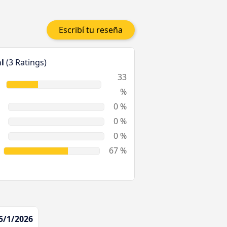
Escribí tu reseña
l
(3 Ratings)
33
%
0 %
0 %
0 %
67 %
5/1/2026