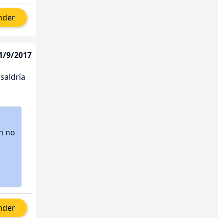
nder
21/9/2017
saldría
n no
nder