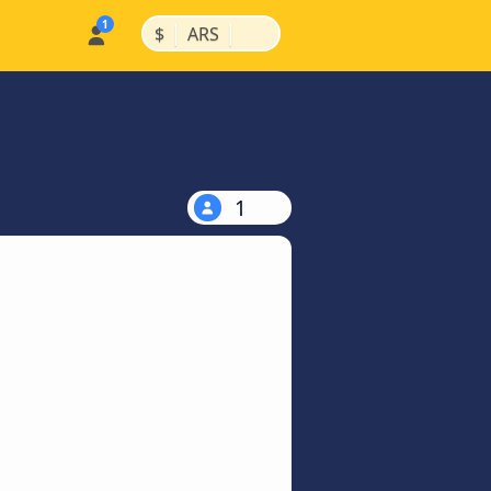
|
|
$
ARS
1