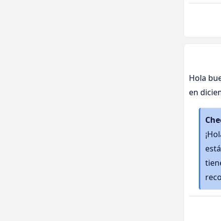
Hola bue
en dicie
Che
¡Hol
está
tien
rec