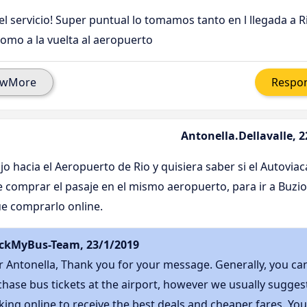
el servicio! Super puntual lo tomamos tanto en l llegada a R
como a la vuelta al aeropuerto
owMore
Respo
Antonella.Dellavalle, 
ajo hacia el Aeropuerto de Rio y quisiera saber si el Autovia
 comprar el pasaje en el mismo aeropuerto, para ir a Buzios
ue comprarlo online.
ckMyBus-Team, 23/1/2019
 Antonella, Thank you for your message. Generally, you ca
hase bus tickets at the airport, however we usually sugges
ing online to receive the best deals and cheaper fares. Yo