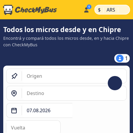
|
|
$
ARS
Todos los micros desde y en Chipre
Encontrá y compará todos los micros desde, en y hacia Chipre
con CheckMyBus
1