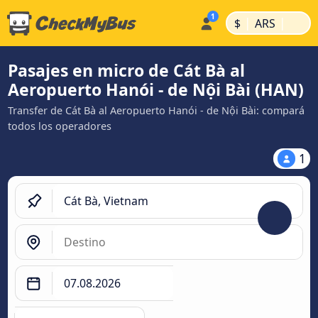
|
|
$
ARS
Pasajes en micro de Cát Bà al
Aeropuerto Hanói - de Nội Bài (HAN)
Transfer de Cát Bà al Aeropuerto Hanói - de Nội Bài: compará
todos los operadores
1