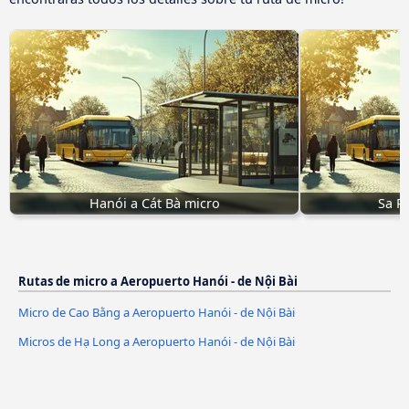
Hanói a Cát Bà micro
Sa P
Rutas de micro a Aeropuerto Hanói - de Nội Bài
Micro de Cao Bằng a Aeropuerto Hanói - de Nội Bài
Micros de Hạ Long a Aeropuerto Hanói - de Nội Bài