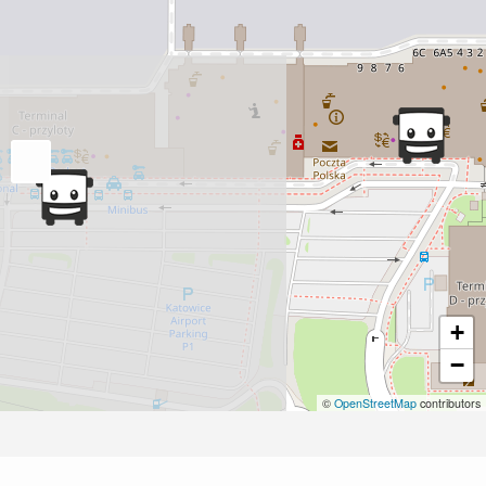
+
−
©
OpenStreetMap
contributors