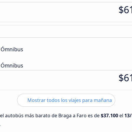
$6
e Ómnibus
e Ómnibus
$6
Mostrar todos los viajes para mañana
 del autobús más barato de Braga a Faro es de
$37.100
el
13/
.