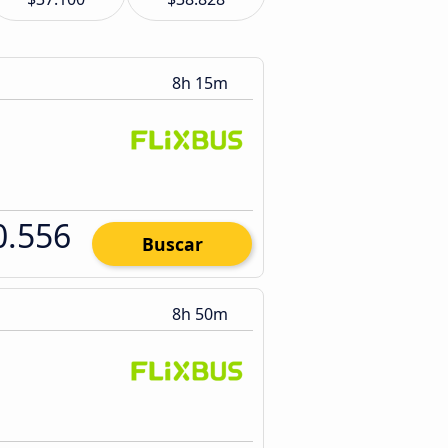
8h 15m
0.556
Buscar
8h 50m