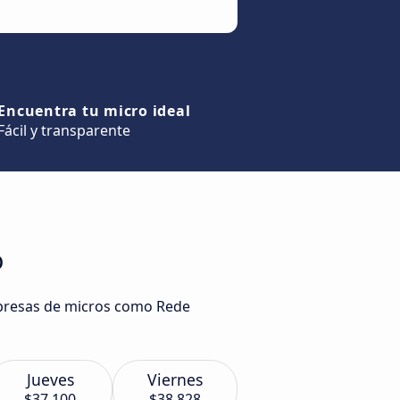
Encuentra tu micro ideal
Fácil y transparente
o
empresas de micros como Rede
Jueves
Viernes
$37.100
$38.828