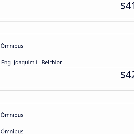
$4
e Ómnibus
 Eng. Joaquim L. Belchior
$4
e Ómnibus
e Ómnibus