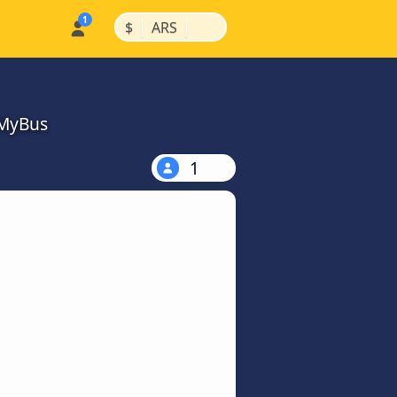
|
|
$
ARS
kMyBus
1