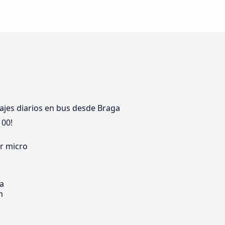
ajes diarios en bus desde Braga
100!
er micro
ia
m