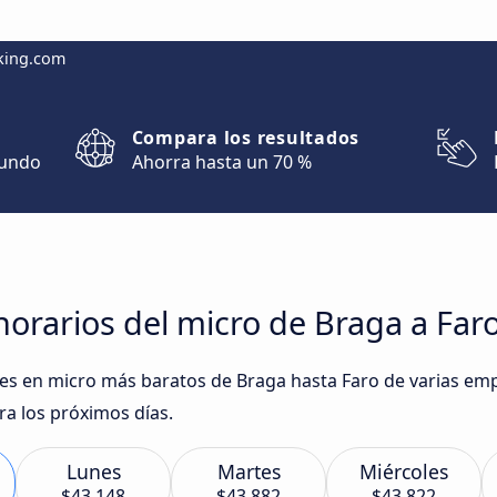
king.com
Compara los resultados
mundo
Ahorra hasta un 70 %
orarios del micro de Braga a Far
iajes en micro más baratos de Braga hasta Faro de varias 
ara los próximos días.
Lunes
Martes
Miércoles
$43.148
$43.882
$43.822