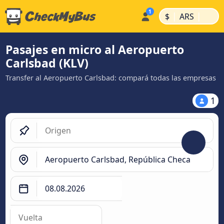
|
|
$
ARS
Pasajes en micro al Aeropuerto
Carlsbad (KLV)
Transfer al Aeropuerto Carlsbad: compará todas las empresas
1