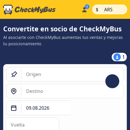
|
|
$
ARS
Convertite en socio de CheckMyBus
Al asociarte con CheckMyBus aumentas tus ventas y mejoras
tu posicionamiento
1