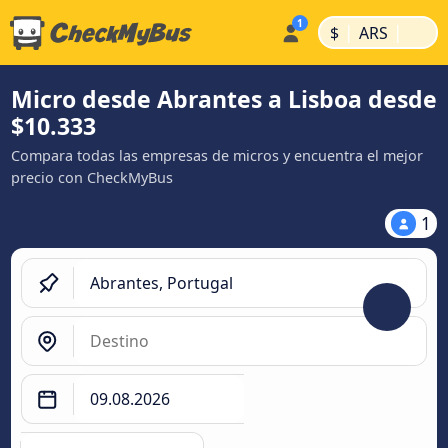
|
|
$
ARS
Micro desde Abrantes a Lisboa desde
$10.333
Compara todas las empresas de micros y encuentra el mejor
precio con CheckMyBus
1